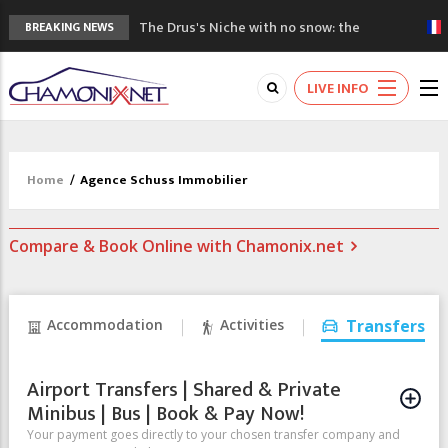
The Drus's Niche with no snow: the
BREAKING NEWS
mountains are changing!
3 good reasons to visit the new Mont
LIVE INFO
Blanc Museum
Mountain accidents: 3 people died on
Mont Blanc
Craft opens new running hub in Chamonix
Home
/
Agence Schuss Immobilier
3rd Edition of the Chamonix Valley Classics
Festival
Compare & Book Online with Chamonix.net
Accommodation
Activities
Transfers
Airport Transfers | Shared & Private
Minibus | Bus | Book & Pay Now!
Your payment goes directly to your chosen transfer company and