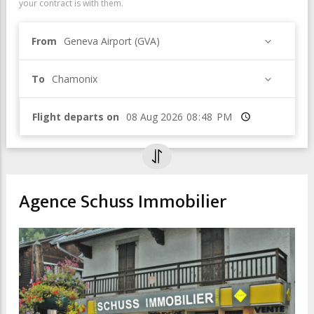
your contract is with them.
From
Geneva Airport (GVA)
To
Chamonix
Flight departs on
Time
Agence Schuss Immobilier