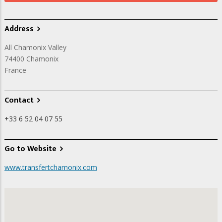
Address
All Chamonix Valley
74400
Chamonix
France
Contact
+33 6 52 04 07 55
Go to Website
www.transfertchamonix.com