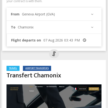
your contract is with them.
From
Geneva Airport (GVA)
To
Chamonix
Flight departs on
Time
TRAVEL
AIRPORT TRANSFERS
Transfert Chamonix