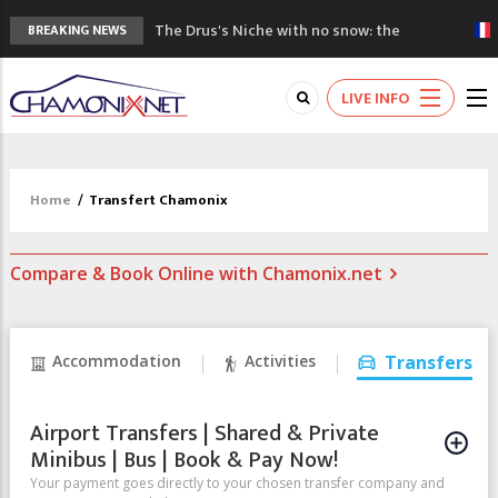
The Drus's Niche with no snow: the
BREAKING NEWS
mountains are changing!
3 good reasons to visit the new Mont
LIVE INFO
Blanc Museum
Mountain accidents: 3 people died on
Mont Blanc
Craft opens new running hub in Chamonix
Home
/
Transfert Chamonix
3rd Edition of the Chamonix Valley Classics
Festival
Compare & Book Online with Chamonix.net
Accommodation
Activities
Transfers
Airport Transfers | Shared & Private
Minibus | Bus | Book & Pay Now!
Your payment goes directly to your chosen transfer company and