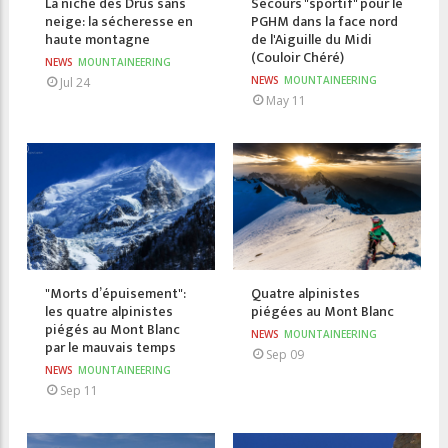
La niche des Drus sans
Secours "sportif" pour le
neige: la sécheresse en
PGHM dans la face nord
haute montagne
de l'Aiguille du Midi
(Couloir Chéré)
NEWS
MOUNTAINEERING
NEWS
MOUNTAINEERING
Jul 24
May 11
"Morts d’épuisement":
Quatre alpinistes
les quatre alpinistes
piégées au Mont Blanc
piégés au Mont Blanc
NEWS
MOUNTAINEERING
par le mauvais temps
Sep 09
NEWS
MOUNTAINEERING
Sep 11