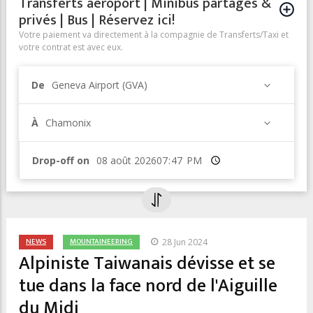
Transferts aéroport | Minibus partagés &
privés | Bus | Réservez ici!
Votre paiement va directement à la compagnie de Transferts/Taxi et
votre contrat est avec eux.
De
Geneva Airport (GVA)
À
Chamonix
Drop-off on
Heure
NEWS
MOUNTAINEERING
28 Jun 2024
Alpiniste Taiwanais dévisse et se
tue dans la face nord de l'Aiguille
du Midi