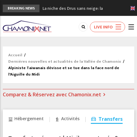
La niche des Drus sans neige: la
BREAKING NEWS
sécheresse en haute montagne
3 bonnes raisons pour visiter le nouveau
LIVE INFO
Musée du Mont-Blanc
Accidents en montagne: 3 personnes sont
décédées dans le Mont-Blanc
Craft ouvre un nouveau magasin de course
Accueil
/
à pied à Chamonix
Dernières nouvelles et actualités de la Vallée de Chamonix
/
3eme Chamonix Vallée Classics Festival
Alpiniste Taiwanais dévisse et se tue dans la face nord de
l'Aiguille du Midi
Comparez & Réservez avec Chamonix.net
Hébergement
Activités
Transfers