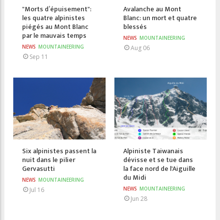
"Morts d’épuisement":
Avalanche au Mont
les quatre alpinistes
Blanc: un mort et quatre
piégés au Mont Blanc
blessés
par le mauvais temps
NEWS
MOUNTAINEERING
NEWS
MOUNTAINEERING
Aug 06
Sep 11
Six alpinistes passent la
Alpiniste Taiwanais
nuit dans le pilier
dévisse et se tue dans
Gervasutti
la face nord de l'Aiguille
du Midi
NEWS
MOUNTAINEERING
NEWS
MOUNTAINEERING
Jul 16
Jun 28