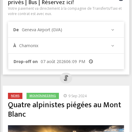
privés | Bus | Réservez ici!
Votre paiement va directement à la compagnie de Transferts/Taxi et
votre contrat est avec eux.
De
Geneva Airport (GVA)
À
Chamonix
Drop-off on
Heure
NEWS
MOUNTAINEERING
9 Sep 2024
Quatre alpinistes piégées au Mont
Blanc