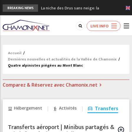
La niche des Drus sans neige: la
BREAKING NEWS
sécheresse en haute montagne
3 bonnes raisons pour visiter le nouveau
LIVE INFO
Musée du Mont-Blanc
Accidents en montagne: 3 personnes sont
décédées dans le Mont-Blanc
Craft ouvre un nouveau magasin de course
Accueil
/
à pied à Chamonix
Dernières nouvelles et actualités de la Vallée de Chamonix
/
3eme Chamonix Vallée Classics Festival
Quatre alpinistes piégées au Mont Blanc
Comparez & Réservez avec Chamonix.net
Hébergement
Activités
Transfers
Transferts aéroport | Minibus partagés &