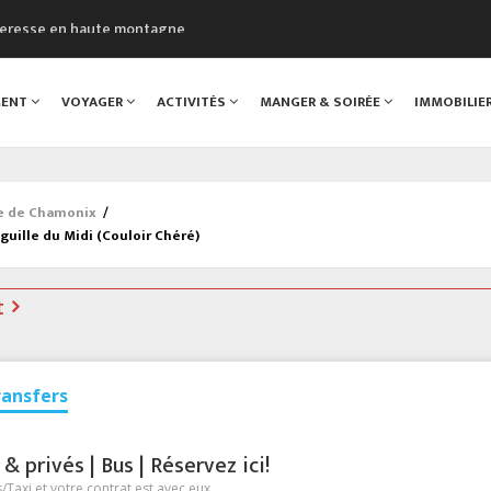
cheresse en haute montagne
uveau Musée du Mont-Blanc
 sont décédées dans le Mont-Blanc
MENT
VOYAGER
ACTIVITÉS
MANGER & SOIRÉE
IMMOBILIE
course à pied à Chamonix
al
ée de Chamonix
/
guille du Midi (Couloir Chéré)
t
ransfers
 privés | Bus | Réservez ici!
Taxi et votre contrat est avec eux.