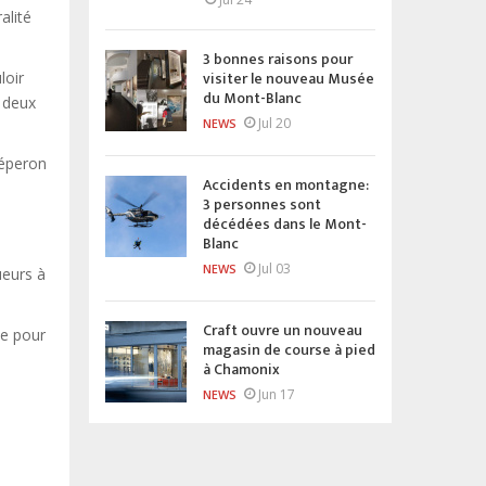
alité
3 bonnes raisons pour
visiter le nouveau Musée
loir
du Mont-Blanc
 deux
Jul 20
NEWS
’éperon
Accidents en montagne:
3 personnes sont
décédées dans le Mont-
Blanc
Jul 03
NEWS
ueurs à
Craft ouvre un nouveau
te pour
magasin de course à pied
à Chamonix
Jun 17
NEWS