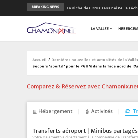
La niche des Drus sans neige: la sé
BREAKING NEWS
3 bonnes raisons pour visiter le no
Accidents en montagne: 3 personnes
LA VALLÉE
HÉBERGE
Craft ouvre un nouveau magasin de 
3eme Chamonix Vallée Classics Festiv
Accueil
/
Dernières nouvelles et actualités de la Vall
Secours "sportif" pour le PGHM dans la face nord de l'Ai
Comparez & Réservez avec Chamonix.ne
Hébergement
Activités
T
Transferts aéroport | Minibus partagés &
Votre paiement va directement à la compagnie de Transferts/