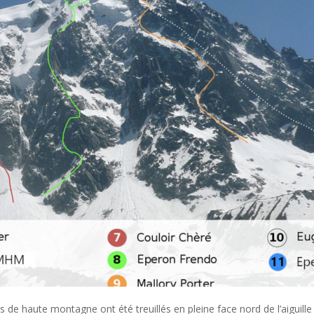
s de haute montagne ont été treuillés en pleine face nord de l’aiguille