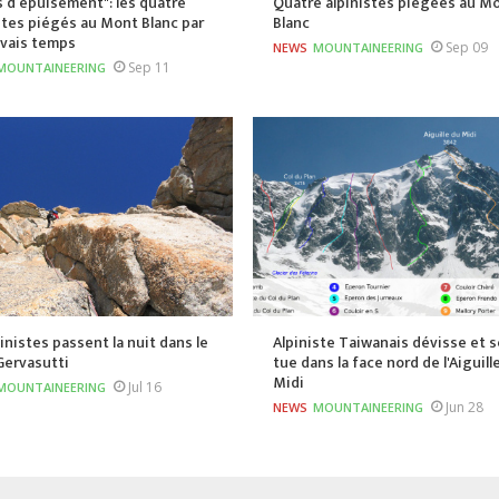
 d’épuisement": les quatre
Quatre alpinistes piégées au M
stes piégés au Mont Blanc par
Blanc
uvais temps
Sep 09
NEWS
MOUNTAINEERING
Sep 11
MOUNTAINEERING
pinistes passent la nuit dans le
Alpiniste Taiwanais dévisse et s
 Gervasutti
tue dans la face nord de l'Aiguill
Midi
Jul 16
MOUNTAINEERING
Jun 28
NEWS
MOUNTAINEERING