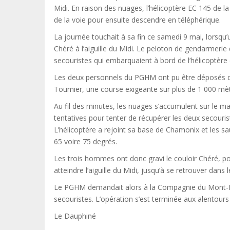
Midi. En raison des nuages, l’hélicoptère EC 145 de la 
de la voie pour ensuite descendre en téléphérique.
La journée touchait à sa fin ce samedi 9 mai, lorsqu’
Chéré à l’aiguille du Midi. Le peloton de gendarme
secouristes qui embarquaient à bord de l’hélicoptèr
Les deux personnels du PGHM ont pu être déposés dan
Tournier, une course exigeante sur plus de 1 000 mèt
Au fil des minutes, les nuages s’accumulent sur le mas
tentatives pour tenter de récupérer les deux secouris
L’hélicoptère a rejoint sa base de Chamonix et les s
65 voire 75 degrés.
Les trois hommes ont donc gravi le couloir Chéré, pou
atteindre l’aiguille du Midi, jusqu’à se retrouver dans l
Le PGHM demandait alors à la Compagnie du Mont-Bla
secouristes. L’opération s’est terminée aux alentours
Le Dauphiné