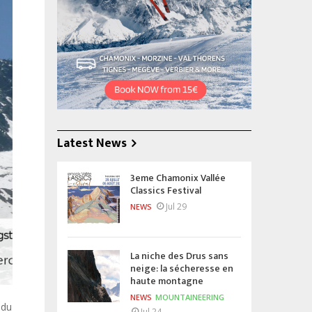
Latest News
3eme Chamonix Vallée
Classics Festival
Jul 29
NEWS
La niche des Drus sans
neige: la sécheresse en
haute montagne
NEWS
MOUNTAINEERING
 du
Jul 24