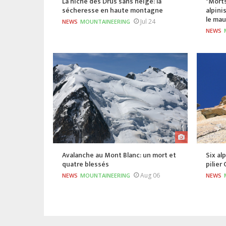
La niche des Drus sans neige: la
"Morts
sécheresse en haute montagne
alpini
le ma
Jul 24
NEWS
MOUNTAINEERING
NEWS
Avalanche au Mont Blanc: un mort et
Six al
quatre blessés
pilier
Aug 06
NEWS
MOUNTAINEERING
NEWS