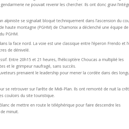
gendarmerie ne pouvait revenir les chercher. Ils ont donc gravi l’intégr
un alpiniste se signalait bloqué techniquement dans l’ascension du cou
rie de haute montagne (PGHM) de Chamonix a déclenché une équipe de
e du PGHM.
s la face nord. La voie est une classique entre l’éperon Frendo et l
res de dénivelé.
sif. Entre 20h15 et 21 heures, l’hélicoptère Choucas a multiplié les
tes et le grimpeur naufragé, sans succès.
auveteurs prenaient le leadership pour mener la cordée dans des long
r se retrouver sur l’arête de Midi-Plan. Ils ont remonté de nuit la crê
es couloirs du site touristique.
nc de mettre en route le téléphérique pour faire descendre les
 de minuit.