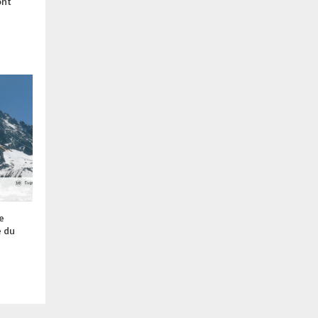
ont
e
e du