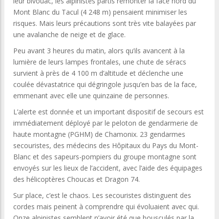
leur bivouac, les alpinistes partis remonter la face nord du
Mont Blanc du Tacul (4 248 m) pensaient minimiser les
risques. Mais leurs précautions sont très vite balayées par
une avalanche de neige et de glace.
Peu avant 3 heures du matin, alors qu’ils avancent à la
lumière de leurs lampes frontales, une chute de séracs
survient à près de 4 100 m d’altitude et déclenche une
coulée dévastatrice qui dégringole jusqu’en bas de la face,
emmenant avec elle une quinzaine de personnes.
L’alerte est donnée et un important dispositif de secours est
immédiatement déployé par le peloton de gendarmerie de
haute montagne (PGHM) de Chamonix. 23 gendarmes
secouristes, des médecins des Hôpitaux du Pays du Mont-
Blanc et des sapeurs-pompiers du groupe montagne sont
envoyés sur les lieux de l’accident, avec l’aide des équipages
des hélicoptères Choucas et Dragon 74.
Sur place, c’est le chaos. Les secouristes distinguent des
cordes mais peinent à comprendre qui évoluaient avec qui.
Onze alpinistes semblent n’avoir été que bousculés par la