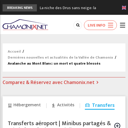
La niche des Drus sans neige: la
BREAKING NEWS
sécheresse en haute montagne
3 bonnes raisons pour visiter le nouveau
LIVE INFO
Musée du Mont-Blanc
Accidents en montagne: 3 personnes sont
décédées dans le Mont-Blanc
Craft ouvre un nouveau magasin de course
Accueil
/
à pied à Chamonix
Dernières nouvelles et actualités de la Vallée de Chamonix
/
3eme Chamonix Vallée Classics Festival
Avalanche au Mont Blanc: un mort et quatre blessés
Comparez & Réservez avec Chamonix.net
Hébergement
Activités
Transfers
Transferts aéroport | Minibus partagés &