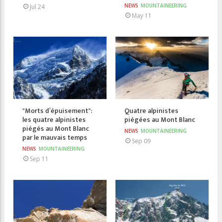
NEWS
MOUNTAINEERING
Jul 24
May 11
"Morts d’épuisement":
Quatre alpinistes
les quatre alpinistes
piégées au Mont Blanc
piégés au Mont Blanc
NEWS
MOUNTAINEERING
par le mauvais temps
Sep 09
NEWS
MOUNTAINEERING
Sep 11