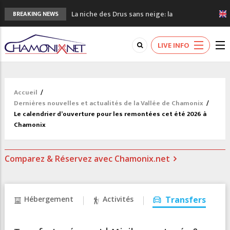
La niche des Drus sans neige: la
BREAKING NEWS
sécheresse en haute montagne
3 bonnes raisons pour visiter le nouveau
LIVE INFO
Musée du Mont-Blanc
Accidents en montagne: 3 personnes sont
décédées dans le Mont-Blanc
Craft ouvre un nouveau magasin de course
Accueil
/
à pied à Chamonix
Dernières nouvelles et actualités de la Vallée de Chamonix
/
3eme Chamonix Vallée Classics Festival
Le calendrier d’ouverture pour les remontées cet été 2026 à
Chamonix
Comparez & Réservez avec Chamonix.net
Hébergement
Activités
Transfers