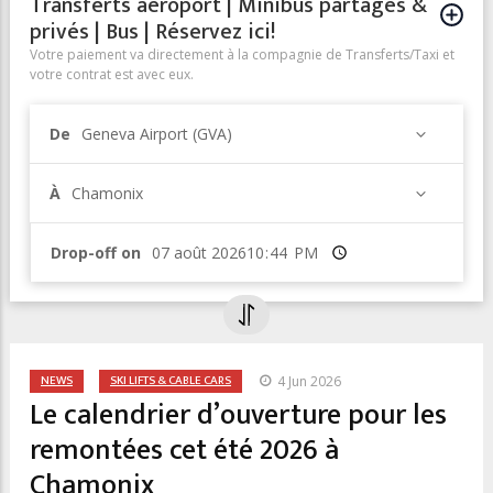
Transferts aéroport | Minibus partagés &
privés | Bus | Réservez ici!
Votre paiement va directement à la compagnie de Transferts/Taxi et
votre contrat est avec eux.
De
Geneva Airport (GVA)
À
Chamonix
Drop-off on
Heure
NEWS
SKI LIFTS & CABLE CARS
4 Jun 2026
Le calendrier d’ouverture pour les
remontées cet été 2026 à
Chamonix