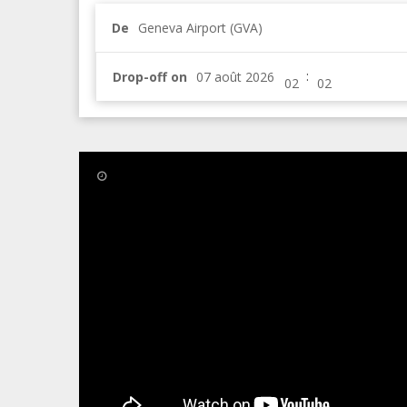
De
Geneva Airport (GVA)
:
Drop-off on
6 Nov 2013
L'inauguration du parc Coutte
Vendredi le
8 novembre 2013
, à 11h00, le parc Cout
Le programme de restauration du parc était divisé en
000 euros HT.
Les travaux de rénovation inclus: reconfiguration to
ceinture arborée autour de l’aire de stationnement, 
reconfiguration complète de la butte morainique. Il s