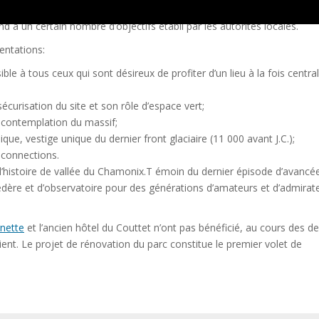
 à un certain nombre d’objectifs établi par les autorités locales.
ientations:
 à tous ceux qui sont désireux de profiter d’un lieu à la fois central
sécurisation du site et son rôle d’espace vert;
e contemplation du massif;
que, vestige unique du dernier front glaciaire (11 000 avant J.C.);
 connections.
it l’histoire de vallée du Chamonix.T émoin du dernier épisode d’avancé
védère et d’observatoire pour des générations d’amateurs et d’admirat
rnette
et l’ancien hôtel du Couttet n’ont pas bénéficié, au cours des de
taient. Le projet de rénovation du parc constitue le premier volet de