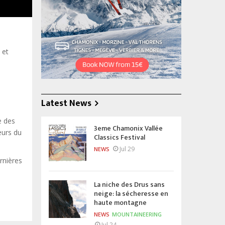
 et
Latest News
e des
3eme Chamonix Vallée
eurs du
Classics Festival
Jul 29
NEWS
rnières
La niche des Drus sans
neige: la sécheresse en
haute montagne
NEWS
MOUNTAINEERING
Jul 24