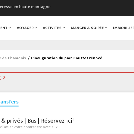
cheresse en haute montagne
uveau Musée du Mont-Blanc
 sont décédées dans le Mont-Blanc
MENT
VOYAGER
ACTIVITÉS
MANGER & SOIRÉE
IMMOBILIE
course à pied à Chamonix
al
ée de Chamonix
/
L'inauguration du parc Couttet rénové
t
ransfers
 privés | Bus | Réservez ici!
Taxi et votre contrat est avec eux.