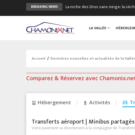
La niche des Drus sans neige: la sé
BREAKING NEWS
3 bonnes raisons pour visiter le no
Accidents en montagne: 3 personnes
LA VALLÉE
HÉBERGE
Craft ouvre un nouveau magasin de 
3eme Chamonix Vallée Classics Festiv
Accueil
/
Dernières nouvelles et actualités de la Vall
Comparez & Réservez avec Chamonix.ne
Hébergement
Activités
T
Transferts aéroport | Minibus partagés &
Votre paiement va directement à la compagnie de Transferts/