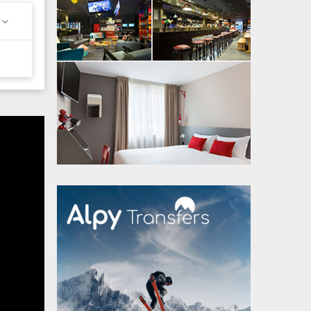
 490
’une