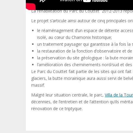
remanié.
La réhabilitation du Parc du Couttet 2012-2013 répond
Le projet s’articule ainsi autour de cinq principales or
le réaménagement d’un espace de détente accessible
isolé, au cœur du Chamonix historique;
un traitement paysager qui garantisse à la fois la 
la restauration de la fonction d’observatoire et d
la préservation du site géologique : la bute moraini
l’amélioration des cheminements nord/sud et des
Le Parc du Couttet fait partie de les sites qui ont fa
glaciers, la butte morainique aura aussi servi de bel
massif.
Malgré leur situation centrale, le parc,
Villa de la Tou
décennies, de l’entretien et de l’attention qu’ils méri
rénovation de ce triptyque.