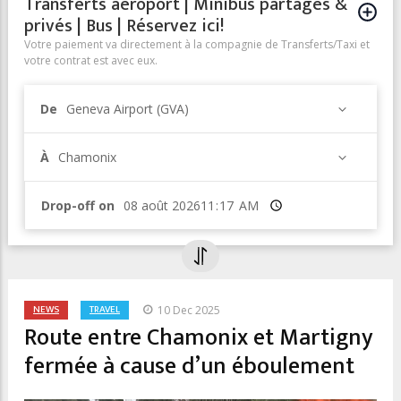
Transferts aéroport | Minibus partagés &
privés | Bus | Réservez ici!
Votre paiement va directement à la compagnie de Transferts/Taxi et
votre contrat est avec eux.
De
Geneva Airport (GVA)
À
Chamonix
Drop-off on
Heure
NEWS
TRAVEL
10 Dec 2025
Route entre Chamonix et Martigny
fermée à cause d’un éboulement