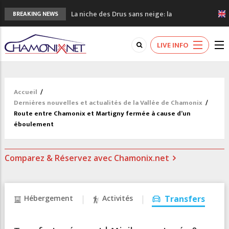
La niche des Drus sans neige: la
BREAKING NEWS
sécheresse en haute montagne
3 bonnes raisons pour visiter le nouveau
LIVE INFO
Musée du Mont-Blanc
Accidents en montagne: 3 personnes sont
décédées dans le Mont-Blanc
Craft ouvre un nouveau magasin de course
Accueil
/
à pied à Chamonix
Dernières nouvelles et actualités de la Vallée de Chamonix
/
3eme Chamonix Vallée Classics Festival
Route entre Chamonix et Martigny fermée à cause d’un
éboulement
Comparez & Réservez avec Chamonix.net
Hébergement
Activités
Transfers