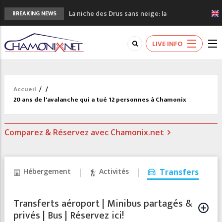
La niche des Drus sans neige: la
BREAKING NEWS
sécheresse en haute montagne
3 bonnes raisons pour visiter le nouveau
LIVE INFO
Musée du Mont-Blanc
Accidents en montagne: 3 personnes sont
décédées dans le Mont-Blanc
Craft ouvre un nouveau magasin de course
Accueil
/
/
à pied à Chamonix
20 ans de l'avalanche qui a tué 12 personnes à Chamonix
3eme Chamonix Vallée Classics Festival
Comparez & Réservez avec Chamonix.net
Hébergement
Activités
Transfers
Transferts aéroport | Minibus partagés &
privés | Bus | Réservez ici!