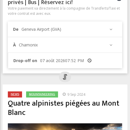
privés | Bus | Réservez ici!
Votre paiement va directement à la compagnie de Transferts/Taxi et
votre contrat est avec eux.
De
Geneva Airport (GVA)
À
Chamonix
Drop-off on
Heure
NEWS
MOUNTAINEERING
9 Sep 2024
Quatre alpinistes piégées au Mont
Blanc