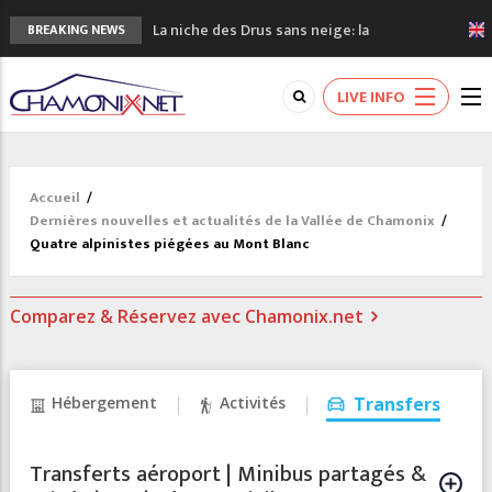
La niche des Drus sans neige: la
BREAKING NEWS
sécheresse en haute montagne
3 bonnes raisons pour visiter le nouveau
LIVE INFO
Musée du Mont-Blanc
Accidents en montagne: 3 personnes sont
décédées dans le Mont-Blanc
Craft ouvre un nouveau magasin de course
Accueil
/
à pied à Chamonix
Dernières nouvelles et actualités de la Vallée de Chamonix
/
3eme Chamonix Vallée Classics Festival
Quatre alpinistes piégées au Mont Blanc
Comparez & Réservez avec Chamonix.net
Hébergement
Activités
Transfers
Transferts aéroport | Minibus partagés &