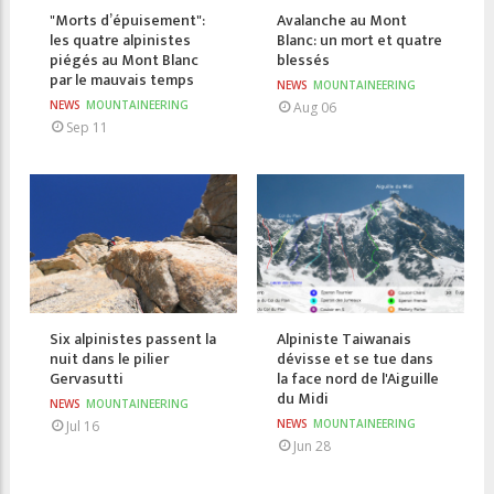
"Morts d’épuisement":
Avalanche au Mont
les quatre alpinistes
Blanc: un mort et quatre
piégés au Mont Blanc
blessés
par le mauvais temps
NEWS
MOUNTAINEERING
NEWS
MOUNTAINEERING
Aug 06
Sep 11
Six alpinistes passent la
Alpiniste Taiwanais
nuit dans le pilier
dévisse et se tue dans
Gervasutti
la face nord de l'Aiguille
du Midi
NEWS
MOUNTAINEERING
NEWS
MOUNTAINEERING
Jul 16
Jun 28