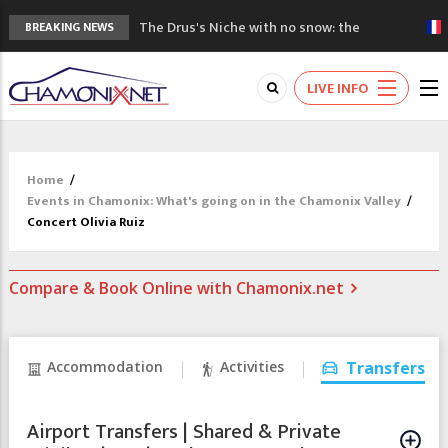
The Drus's Niche with no snow: the
BREAKING NEWS
mountains are changing!
3 good reasons to visit the new Mont
LIVE INFO
Blanc Museum
Mountain accidents: 3 people died on
Mont Blanc
Craft opens new running hub in Chamonix
Home
/
3rd Edition of the Chamonix Valley Classics
Events in Chamonix: What's going on in the Chamonix Valley
/
Festival
Concert Olivia Ruiz
Compare & Book Online with Chamonix.net
Accommodation
Activities
Transfers
Airport Transfers | Shared & Private