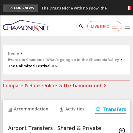
The Drus's Niche with no snow: the
BREAKING NEWS
mountains are changing!
3 good reasons to visit the new Mont
LIVE INFO
Blanc Museum
Mountain accidents: 3 people died on
Mont Blanc
Craft opens new running hub in Chamonix
Home
/
3rd Edition of the Chamonix Valley Classics
Events in Chamonix: What's going on in the Chamonix Valley
/
Festival
The Unlimited Festival 2026
Compare & Book Online with Chamonix.net
Accommodation
Activities
Transfers
Airport Transfers | Shared & Private