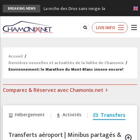
La niche des Drus sans neige: la
BREAKING NEWS
sécheresse en haute montagne
3 bonnes raisons pour visiter le nouveau
LIVE INFO
Musée du Mont-Blanc
Accidents en montagne: 3 personnes sont
décédées dans le Mont-Blanc
Craft ouvre un nouveau magasin de course
Accueil
/
à pied à Chamonix
Dernières nouvelles et actualités de la Vallée de Chamonix
/
3eme Chamonix Vallée Classics Festival
Environnement: le Marathon du Mont-Blanc innove encore!
Comparez & Réservez avec Chamonix.net
Hébergement
Activités
Transfers
Transferts aéroport | Minibus partagés &