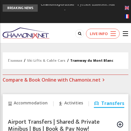
Chamonixporusski - Русское Шамони. Мы
BREAKING NEWS
вам поможем!
Сочи 2014 - 90 лет спустя олимпиады
Шамони в 1924
Кол де Монте закрыт 11 января 2013
LIVE INFO
Главная
/
Ski Lifts & Cable Cars
/
Tramway du Mont Blanc
Compare & Book Online with Chamonix.net
Accommodation
Activities
Transfers
Airport Transfers | Shared & Private
Minibus | Bus | Book & Pay Now!