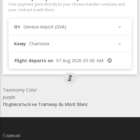
Your payment goes directly to your chosen transfer company and
your contract is with them.
От
Geneva Airport (GVA)
Кому
Chamonix
Flight departs on
Время
Taxonomy Color
purple
Подписаться на Tramway du Mont Blanc
Главная