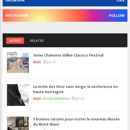
FACEBOOK
LIKE
INSTAGRAM
FOLLOW
LATEST
RELATED
3eme Chamonix Vallée Classics Festival
Jul 29
NEWS
La niche des Drus sans neige: la sécheresse en
haute montagne
Jul 24
NEWS
MOUNTAINEERING
3 bonnes raisons pour visiter le nouveau Musée
du Mont-Blanc