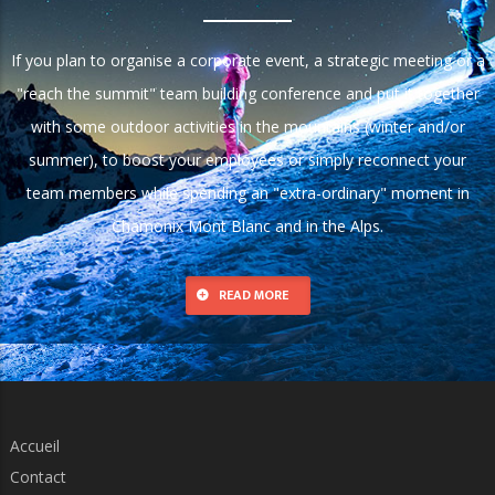
If you plan to organise a corporate event, a strategic meeting or a
"reach the summit" team building conference and put it together
with some outdoor activities in the mountains (winter and/or
summer), to boost your employees or simply reconnect your
team members while spending an "extra-ordinary" moment in
Chamonix Mont Blanc and in the Alps.
READ MORE
Accueil
Contact