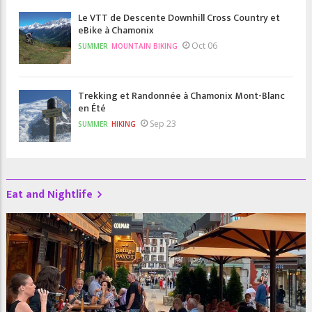
Le VTT de Descente Downhill Cross Country et
eBike à Chamonix
Oct 06
SUMMER
MOUNTAIN BIKING
Trekking et Randonnée à Chamonix Mont-Blanc
en Été
Sep 23
SUMMER
HIKING
Eat and Nightlife