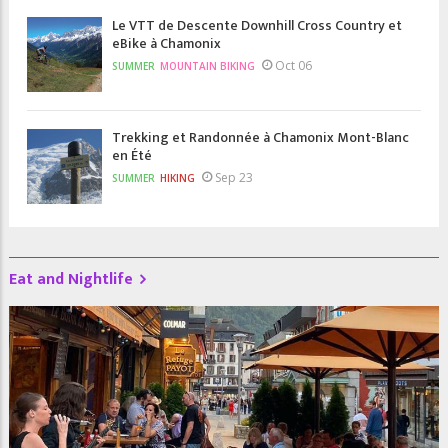
Le VTT de Descente Downhill Cross Country et
eBike à Chamonix
Oct 06
SUMMER
MOUNTAIN BIKING
Trekking et Randonnée à Chamonix Mont-Blanc
en Été
Sep 23
SUMMER
HIKING
Eat and Nightlife