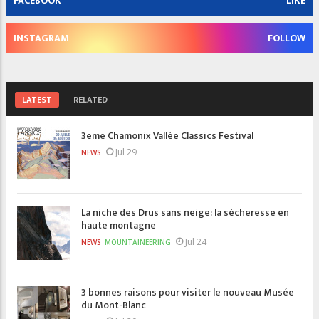
FACEBOOK
LIKE
INSTAGRAM
FOLLOW
LATEST
RELATED
3eme Chamonix Vallée Classics Festival
Jul 29
NEWS
La niche des Drus sans neige: la sécheresse en
haute montagne
Jul 24
NEWS
MOUNTAINEERING
3 bonnes raisons pour visiter le nouveau Musée
du Mont-Blanc